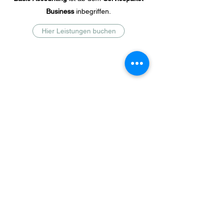
Business
inbegriffen.
Hier Leistungen buchen
Subscribe to our news
Send
Fon:
+1-813-556-7200
Fax:
+1-813-556-7210
601 S Fremont Ave