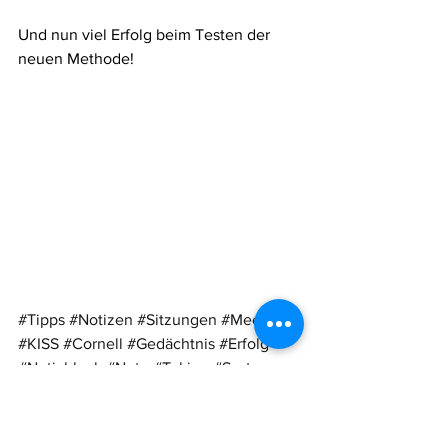
Und nun viel Erfolg beim Testen der 
neuen Methode!
#Tipps
#Notizen
#Sitzungen
#Meetings
#KISS
#Cornell
#Gedächtnis
#Erfolg
#Notizblock
#Note
#Taking
#System
#WalterPauk
#Pauk
#CornellUniversity